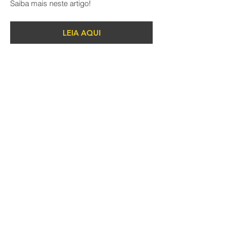
Saiba mais neste artigo!
LEIA AQUI
PROTEÇÃO CONTRA
DESCARGAS
ATMOSFÉRICAS (PARA-