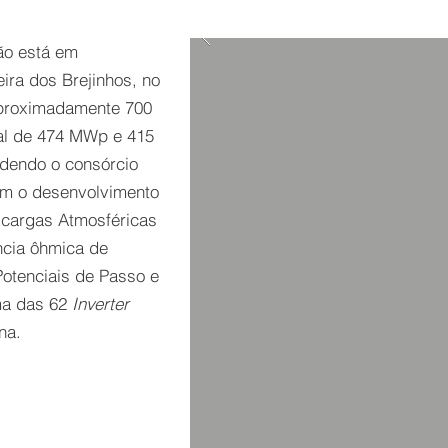
tão está em
ira dos Brejinhos, no
aproximadamente 700
tal de 474 MWp e 415
dendo o consórcio
com o desenvolvimento
scargas Atmosféricas
ncia ôhmica de
Potenciais de Passo e
ma das 62
Inverter
na.